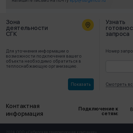
напишите письмо на почту
epp@sibgenco.ru
Зона
Узнать
деятельности
готовнос
СГК
запроса
Для уточнения информации о
Номер запр
возможности подключения вашего
объекта необходимо обратиться в
теплоснабжающую организацию.
Смотреть вс
Показать
Контактная
Подключение к
8
информация
сетям:
2024 ООО «Сибирская генерирующая компания»