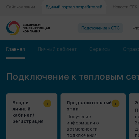
Сайт компании
Единый портал потребителей
Новости СГК
Подключение к CТС
Фи
Главная
Личный кабинет
Сервисы
Справ
Подключение к тепловым се
Вход в
Предварительный
Э
личный
этап
П
кабинет/
Получение
п
регистрация
информации о
З
возможности
д
подключения
п