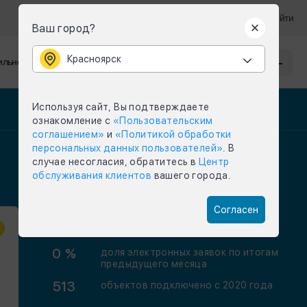
Войти
Ваш город?
Красноярск
Красноярск
льное приложение
Задать вопрос
Меню
Используя сайт, Вы подтверждаете
ознакомление с
«Пользовательским
соглашением»
и
«Политикой обработки
персональных данных пользователей»
. В
случае несогласия, обратитесь в
Центр
обслуживания клиентов
вашего города.
Согласен
0 %
доля электронных заявок по итогам
предыдущего месяца
513
объектов подключено
c 2020 года