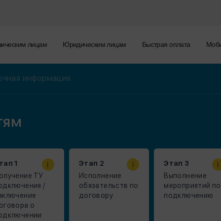
зическим лицам
Юридическим лицам
Быстрая оплата
Моби
очная информация
тям
тап 1
Этап 2
Этап 3
олучение ТУ
Исполнение
Выполнение
одключения /
обязательств по
мероприятий по
аключение
договору
подключению
оговора о
одключении