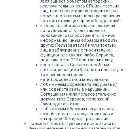
являющиеся объектом авторских,
исключительных прав СГК или третьих
лиц, при отсутствии предварительно
полученного письменного разрешения
соответствующих правообладателей;
выдавать себя за иных лиц, включая
сотрудников СГК, без законных
оснований, распространять ложную
информацию, иным образом вводить
других Пользователей и/или третьих
лиц в заблуждение относительно
функционала какого-либо Сервиса,
деятельности СГК или третьих лиц;
использовать Сервис способами,
противоречащими Законодательству, в
том числе для целей
недобросовестной конкуренции;
любым иным образовать нарушать и/
или содействовать в нарушении
Соглашения и/или пользовательских
документов Сервиса, положений
Законодательства;
любым иным образом нарушать или
содействовать в нарушении прав и
интересов СГК и/или третьих лиц.
Пользователь обязуется не использовать
функциональные возможности Сервиса для