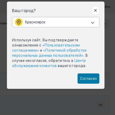
Войти
Ваш город?
Красноярск
Красноярск
льное приложение
Задать вопрос
Меню
Используя сайт, Вы подтверждаете
ознакомление с
«Пользовательским
соглашением»
и
«Политикой обработки
персональных данных пользователей»
. В
случае несогласия, обратитесь в
Центр
обслуживания клиентов
вашего города.
Согласен