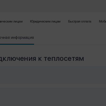
зическим лицам
Юридическим лицам
Быстрая оплата
Моби
очная информация
дключения к теплосетям