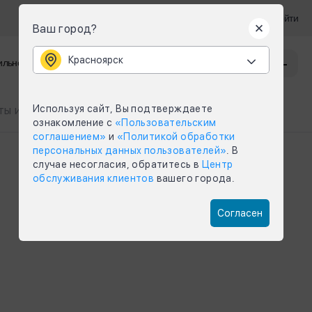
Войти
Ваш город?
Красноярск
Красноярск
льное приложение
Задать вопрос
Меню
Используя сайт, Вы подтверждаете
ы и заявки
Справочная информация
ознакомление с
«Пользовательским
соглашением»
и
«Политикой обработки
персональных данных пользователей»
. В
случае несогласия, обратитесь в
Центр
обслуживания клиентов
вашего города.
Согласен